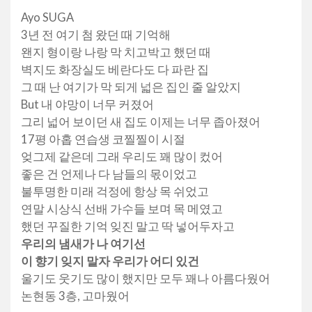
Ayo SUGA
3년 전 여기 첨 왔던 때 기억해
왠지 형이랑 나랑 막 치고박고 했던 때
벽지도 화장실도 베란다도 다 파란 집
그 때 난 여기가 막 되게 넓은 집인 줄 알았지
But 내 야망이 너무 커졌어
그리 넓어 보이던 새 집도 이제는 너무 좁아졌어
17평 아홉 연습생 코찔찔이 시절
엊그제 같은데 그래 우리도 꽤 많이 컸어
좋은 건 언제나 다 남들의 몫이었고
불투명한 미래 걱정에 항상 목 쉬었고
연말 시상식 선배 가수들 보며 목 메였고
했던 꾸질한 기억 잊진 말고 딱 넣어두자고
우리의 냄새가 나 여기선
이 향기 잊지 말자 우리가 어디 있건
울기도 웃기도 많이 했지만 모두 꽤나 아름다웠어
논현동 3층, 고마웠어