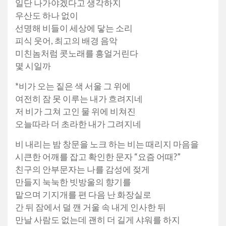
일단 나가야겠다고 생각하지
우산도 하나 없이
선명해 비들이 세상에 닿는 소리
피식 웃어, 최고의 배경 음악
미친놈처럼 콧노래를 흥얼거린다
몇 시일까
*비가 오는 짙은 색 서울 그 위에
여전히 잠 못 이루는 내가 흐려지네
저 비가 그쳐 고인 물 위에 비쳐진
오늘따라 더 초라한 내가 그려지네
비 내리는 밤 창문을 노크 하는 비는 때리지 마음을
시큰한 어깨를 잡고 확인한 문자 “요즘 어때?”
친구의 안부문자는 나를 감성에 젖게
만들지 눅눅한 빗방울의 향기를
맡으며 기지개를 편 다음 난 화장실로
간 뒤 잠에서 덜 깬 거울 속 내게 인사한 뒤
만날 사람도 없는데 괜히 더 길게 샤워를 하지