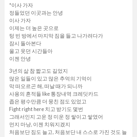
*이사 가자
정들었던 이곳과는 안녕
이사 가자
이제는 더 높은 곳으로
텅 빈 방에서 마지막 짐을 들고 나가려다가
잠시 돌아본다
울고 웃던 시간들아
이젠 안녕
3년의 삶 참 짧고도 길었지
많은 일들이 있고 많은 추억의 기억이
막 떠오르곤 해, 떠날 때가 되니까
사용의 흔적들 like 통장내역 크레딧카드
좁은 평수만큼 더 뭉친 점도 있었고
Fight right here 치고 받기도 몇번
그래서인지 고운 정 미운 정 쌓이고 쌓였어
먼지 마냥, 이젠 치워지겠지
처음보단 짐도 늘고, 처음보단 내 스스로 가진 것도 늘