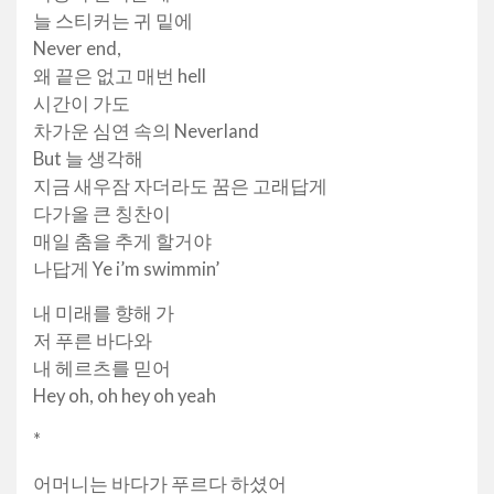
늘 스티커는 귀 밑에
Never end,
왜 끝은 없고 매번 hell
시간이 가도
차가운 심연 속의 Neverland
But 늘 생각해
지금 새우잠 자더라도 꿈은 고래답게
다가올 큰 칭찬이
매일 춤을 추게 할거야
나답게 Ye i’m swimmin’
내 미래를 향해 가
저 푸른 바다와
내 헤르츠를 믿어
Hey oh, oh hey oh yeah
*
어머니는 바다가 푸르다 하셨어