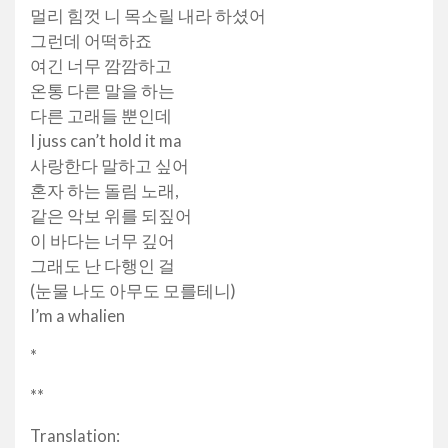
멀리 힘껏 니 목소릴 내라 하셨어
그런데 어떡하죠
여긴 너무 깜깜하고
온통 다른 말을 하는
다른 고래들 뿐인데
I juss can’t hold it ma
사랑한다 말하고 싶어
혼자 하는 돌림 노래,
같은 악보 위를 되짚어
이 바다는 너무 깊어
그래도 난 다행인 걸
(눈물 나도 아무도 모를테니)
I’m a whalien
*
**
Translation: