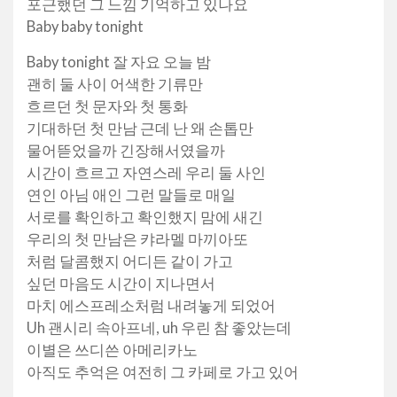
포근했던 그 느낌 기억하고 있나요
Baby baby tonight
Baby tonight 잘 자요 오늘 밤
괜히 둘 사이 어색한 기류만
흐르던 첫 문자와 첫 통화
기대하던 첫 만남 근데 난 왜 손톱만
물어뜯었을까 긴장해서였을까
시간이 흐르고 자연스레 우리 둘 사인
연인 아님 애인 그런 말들로 매일
서로를 확인하고 확인했지 맘에 새긴
우리의 첫 만남은 캬라멜 마끼아또
처럼 달콤했지 어디든 같이 가고
싶던 마음도 시간이 지나면서
마치 에스프레소처럼 내려놓게 되었어
Uh 괜시리 속아프네, uh 우린 참 좋았는데
이별은 쓰디쓴 아메리카노
아직도 추억은 여전히 그 카페로 가고 있어