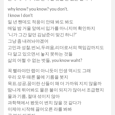
why know? you know? you don’t.
I know I don’t
일 년 짼데도 적응이 안돼 봐도 봐도
매일 밤 거울 앞에서 입가를 마니지며 확인하지
‘니가 그간 알던 김남준이 맞긴 하니?’
그냥 좀 내려놔야겠어
고민과 성찰,번뇌,두려움,리더로서의 책임감까지도
다 알고 있으면서 놓지 못하는 것들
삶의 어쩔 수 없는 벗들, you know waht?
꼭 빨라야만 랩이 아니듯이 인생 역시도 그래
우리 모두 때론 물에 기름을 붓지
목표,성공,꿈이란 산들이 왜 더 가까워 지지 않을까
땀나게 뛰어봐도 물은 불이 되지가 않아서 조급했지
물과 기름, 절대 섞이지 않아
과학책에서 봤듯이 변치 않을 것 같다가
이제야 시작해 끓어오른 라를 봐봐