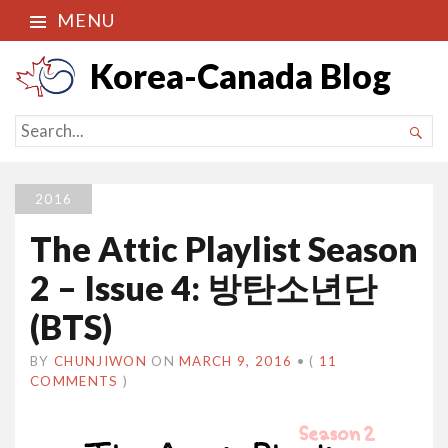
MENU
Korea-Canada Blog
SEARCH

FOR...
2016
The Attic Playlist Season
2 – Issue 4: 방탄소년단
(BTS)
BY
CHUNJIWON
ON
MARCH 9, 2016
•
(
11
COMMENTS
)