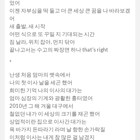
었어
이젠 자부심을 딱 들고 더 큰 세상 큰 꿈을 나 바라보겠
어
새 출발, 새 시작
어떤 식으로 또 꾸밀 지 기대되는 시간
짐 날라, 위치 잡아, 먼지 닦아
끝나고서는 수고의 짜장면 하나 that’s right
*
난생 처음 엄마의 뱃속에서
나의 첫 이사 날을 세곤 했어
희미한 기억 나의 이사의 대가는
엄마 심장의 기계와 광활한 흉터였어
2010년 그 해 겨울 대구에서
철없던 내가 이 세상의 크기를 재곤 했어
상업적이란 집으로 이사간 대가는
욕 바가지 돈따라기 라며 날 향한 손가락질
이처럼 이사는 내게 참 많은 걸 남겼지