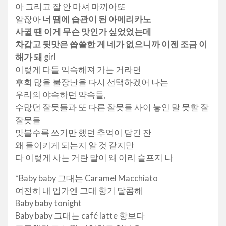
아 그리고 잘 안 마셔 마끼아또
알잖아
너 땜에 습관이 된 아메리카노
사귈 땐 이게 무슨 맛인가 싶었었는데
차갑고 뒷맛은 씁쓸한 게 네가 없으니까 이젠 조금 이
해가 돼
girl
이렇게 다들 익숙해져 가는 거라면
후회 많을 불장난을 다시 선택하겠어 나는
우리의 야속하던 약속들,
수많던 잘못들과 또 다른 잘못들 사이 놓인 말 못할 잘
잘못들
맛볼수록 쓰기만 했던 추억이 담긴 잔
왜 들이키게 되는지 알 것 같지만
다 이렇게 사는 거란 말이 왜 이리 슬프지 나
*Baby baby 그대는 Caramel Macchiato
여전히 내 입가엔 그대 향기 달콤해
Baby baby tonight
Baby baby 그대는 café latte 향보다