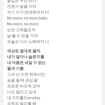
끝없는 무전 하나
언젠가 닿을 거야
저기 지구 반대편까지 다
No more, no more baby
No more, no more
눈먼 고래들조차
날 볼 수 있을 거야
오늘도 다시 노래하지 나
세상은 절대로 몰라
내가 얼마나 슬픈지를
내 아픔은 섞일 수 없는
물과 기름
그저 난 수면 위에서만
숨을 쉴 때 관심 끝
외로운 바닷속 꼬마
나도 알리고 싶네
내 가치를 Everyday
걱정의 멀미를 해