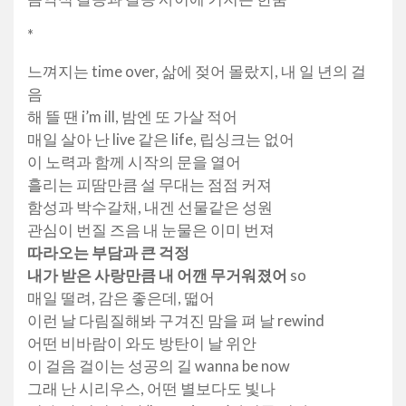
*
느껴지는 time over, 삶에 젖어 몰랐지, 내 일 년의 걸
음
해 뜰 땐 i’m ill, 밤엔 또 가살 적어
매일 살아 난 live 같은 life, 립싱크는 없어
이 노력과 함께 시작의 문을 열어
흘리는 피땀만큼 설 무대는 점점 커져
함성과 박수갈채, 내겐 선물같은 성원
관심이 번질 즈음 내 눈물은 이미 번져
따라오는 부담과 큰 걱정
내가 받은 사랑만큼 내 어깬 무거워졌어
so
매일 떨려, 감은 좋은데, 떫어
이런 날 다림질해봐 구겨진 맘을 펴 날 rewind
어떤 비바람이 와도 방탄이 날 위안
이 걸음 걸이는 성공의 길 wanna be now
그래 난 시리우스, 어떤 별보다도 빛나