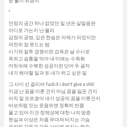
곧 불이 되겠지
*
안정의 공간 하나 없었던 일 년은 살얼음판
어디로 가는지 난 몰라
감정의 공방, 깊은 한숨은 어제가 되었지만
여전히 잠 못드는 밤
시기와 질투 경쟁이란 감옥은 날 수시로
옥죄고 숨통을 막아 내 미래는 수묵화
머릿속에 수북한 성공이란 단어 두 글자
내가 해야할 일과 토 내가 하고 싶은 일
그 사이 선 걸리버 fuck it i don’t give a shit
지금 난 꿈을 이룬 건지 아님 꿈을 잃은 건지
아직 잘 모르겠어 내가 성공의 꿈을 미룬건지
바보처럼 짓는 웃음뒤엔 정확히 반쯤
울고 있어 이건 정체성에 대한 나의 방증
현실과 이상은 차츰 무뎌져 터지는 가슴
음악적 갈등과 갈등 사이에 커지는 한숨