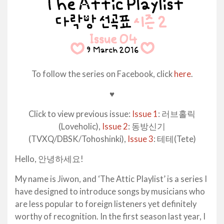
To follow the series on Facebook, click
here
.
♥
Click to view previous issue:
Issue 1
: 러브홀릭
(Loveholic),
Issue 2
: 동방신기
(TVXQ/DBSK/Tohoshinki),
Issue 3
: 테테(Tete)
Hello, 안녕하세요!
My name is Jiwon, and ‘The Attic Playlist’ is a series I
have designed to introduce songs by musicians who
are less popular to foreign listeners yet definitely
worthy of recognition. In the first season last year, I