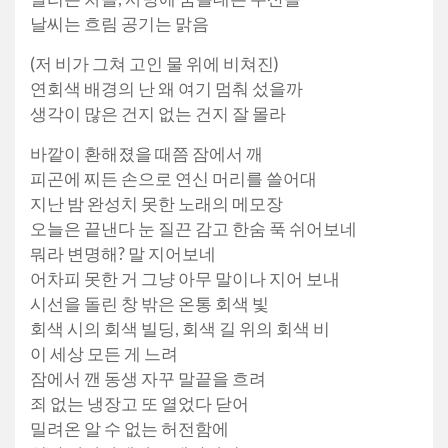
날씨는 흐림 공기는 맑음
(저 비가 그쳐 고인 물 위에 비쳐진)
연회색 배경의 난 왜 여기 멈춰 섰을까
생각이 많은 건지 없는 건지 잘 몰라
바깥이 환해졌을 때쯤 잠에서 깨
피곤에 찌든 손으로 연신 머리를 쓸어대
지난 밤 완성치 못한 노래의 메모장
오늘은 끝낸다 눈 질끈 감고 한숨 푹 쉬어보네
뭐라 변명해? 말 지어보네
어차피 못한 거 그냥 아무 말이나 지어 보내
시선을 돌린 창 밖은 온통 회색 빛
회색 시의 회색 빌딩, 회색 길 위의 회색 비
이 세상 모든 게 느려
잠에서 깬 동생 자꾸 말끝을 흐려
죄 없는 냉장고 또 열었다 닫어
밀려온 알 수 없는 허전함에