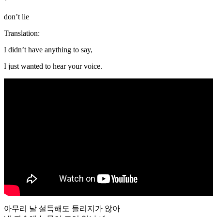
*
don’t lie
Translation:
I didn’t have anything to say,
I just wanted to hear your voice.
아무리 날 설득해도 들리지가 않아