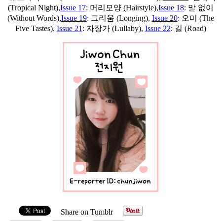
(Tropical Night),
Issue 17
: 머리모양 (Hairstyle),
Issue 18
: 말 없이
(Without Words),
Issue 19
: 그리움 (Longing),
Issue 20
: 오미 (The
Five Tastes),
Issue 21
: 자장가 (Lullaby),
Issue 22
: 길 (Road)
Share on Tumblr