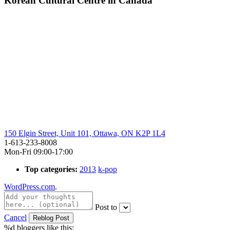
Korean Cultural Centre in Canada
150 Elgin Street, Unit 101, Ottawa, ON K2P 1L4
1-613-233-8008
Mon-Fri 09:00-17:00
Top categories:
2013
k-pop
WordPress.com
.
Post to
Cancel
%d
bloggers like this: