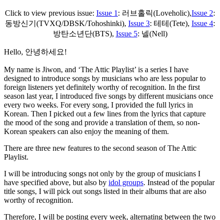
Click to view previous issue:
Issue 1
: 러브홀릭(Loveholic),
Issue 2
:
동방신기(TVXQ/DBSK/Tohoshinki),
Issue 3
: 테테(Tete),
Issue 4
:
방탄소년단(BTS),
Issue 5
: 넬(Nell)
Hello, 안녕하세요!
My name is Jiwon, and ‘The Attic Playlist’ is a series I have
designed to introduce songs by musicians who are less popular to
foreign listeners yet definitely worthy of recognition. In the first
season last year, I introduced five songs by different musicians once
every two weeks. For every song, I provided the full lyrics in
Korean. Then I picked out a few lines from the lyrics that capture
the mood of the song and provide a translation of them, so non-
Korean speakers can also enjoy the meaning of them.
There are three new features to the second season of The Attic
Playlist.
I will be introducing songs not only by the group of musicians I
have specified above, but also by
idol groups
. Instead of the popular
title songs, I will pick out songs listed in their albums that are also
worthy of recognition.
Therefore, I will be posting every week, alternating between the two