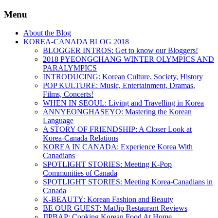
Menu
About the Blog
KOREA-CANADA BLOG 2018
BLOGGER INTROS: Get to know our Bloggers!
2018 PYEONGCHANG WINTER OLYMPICS AND
PARALYMPICS
INTRODUCING: Korean Culture, Society, History
POP KULTURE: Music, Entertainment, Dramas,
Films, Concerts!
WHEN IN SEOUL: Living and Travelling in Korea
ANNYEONGHASEYO: Mastering the Korean
Language
A STORY OF FRIENDSHIP: A Closer Look at
Korea-Canada Relations
KOREA IN CANADA: Experience Korea With
Canadians
SPOTLIGHT STORIES: Meeting K-Pop
Communities of Canada
SPOTLIGHT STORIES: Meeting Korea-Canadians in
Canada
K-BEAUTY: Korean Fashion and Beauty
BE OUR GUEST: MatJip Restaurant Reviews
JIPBAP: Cooking Korean Food At Home