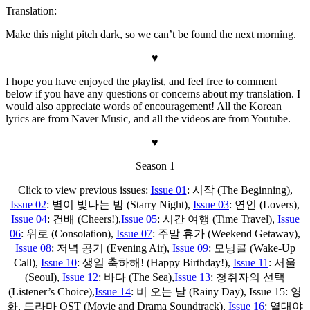
Translation:
Make this night pitch dark, so we can’t be found the next morning.
♥
I hope you have enjoyed the playlist, and feel free to comment
below if you have any questions or concerns about my translation. I
would also appreciate words of encouragement! All the Korean
lyrics are from Naver Music, and all the videos are from Youtube.
♥
Season 1
Click to view previous issues:
Issue 01
: 시작 (The Beginning),
Issue 02
: 별이 빛나는 밤 (Starry Night),
Issue 03
: 연인 (Lovers),
Issue 04
: 건배 (Cheers!),
Issue 05
: 시간 여행 (Time Travel),
Issue
06
: 위로 (Consolation),
Issue 07
: 주말 휴가 (Weekend Getaway),
Issue 08
: 저녁 공기 (Evening Air),
Issue 09
: 모닝콜 (Wake-Up
Call),
Issue 10
: 생일 축하해! (Happy Birthday!),
Issue 11
: 서울
(Seoul),
Issue 12
: 바다 (The Sea),
Issue 13
: 청취자의 선택
(Listener’s Choice),
Issue 14
: 비 오는 날 (Rainy Day), Issue 15: 영
화, 드라마 OST (Movie and Drama Soundtrack),
Issue 16
: 열대야