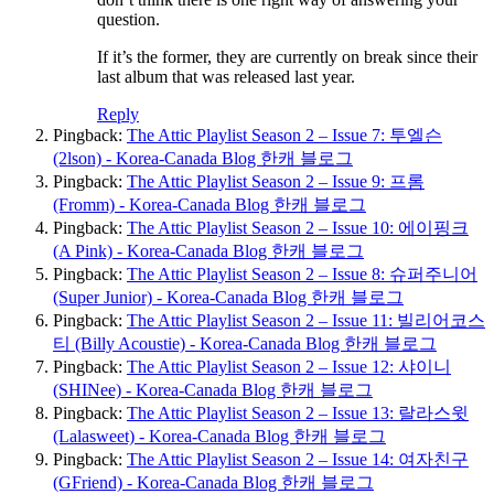
question.
If it’s the former, they are currently on break since their
last album that was released last year.
Reply
Pingback:
The Attic Playlist Season 2 – Issue 7: 투엘슨
(2lson) - Korea-Canada Blog 한캐 블로그
Pingback:
The Attic Playlist Season 2 – Issue 9: 프롬
(Fromm) - Korea-Canada Blog 한캐 블로그
Pingback:
The Attic Playlist Season 2 – Issue 10: 에이핑크
(A Pink) - Korea-Canada Blog 한캐 블로그
Pingback:
The Attic Playlist Season 2 – Issue 8: 슈퍼주니어
(Super Junior) - Korea-Canada Blog 한캐 블로그
Pingback:
The Attic Playlist Season 2 – Issue 11: 빌리어코스
티 (Billy Acoustie) - Korea-Canada Blog 한캐 블로그
Pingback:
The Attic Playlist Season 2 – Issue 12: 샤이니
(SHINee) - Korea-Canada Blog 한캐 블로그
Pingback:
The Attic Playlist Season 2 – Issue 13: 랄라스윗
(Lalasweet) - Korea-Canada Blog 한캐 블로그
Pingback:
The Attic Playlist Season 2 – Issue 14: 여자친구
(GFriend) - Korea-Canada Blog 한캐 블로그