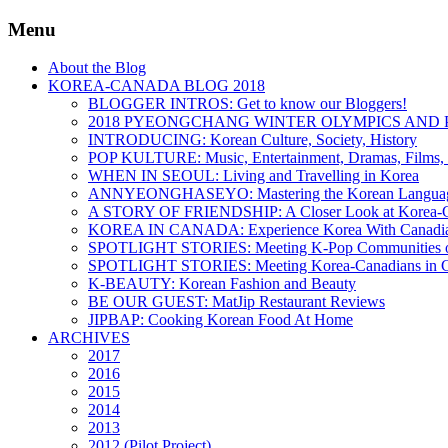
Menu
About the Blog
KOREA-CANADA BLOG 2018
BLOGGER INTROS: Get to know our Bloggers!
2018 PYEONGCHANG WINTER OLYMPICS AND 
INTRODUCING: Korean Culture, Society, History
POP KULTURE: Music, Entertainment, Dramas, Films, 
WHEN IN SEOUL: Living and Travelling in Korea
ANNYEONGHASEYO: Mastering the Korean Langua
A STORY OF FRIENDSHIP: A Closer Look at Korea-Ca
KOREA IN CANADA: Experience Korea With Canadi
SPOTLIGHT STORIES: Meeting K-Pop Communities o
SPOTLIGHT STORIES: Meeting Korea-Canadians in 
K-BEAUTY: Korean Fashion and Beauty
BE OUR GUEST: MatJip Restaurant Reviews
JIPBAP: Cooking Korean Food At Home
ARCHIVES
2017
2016
2015
2014
2013
2012 (Pilot Project)