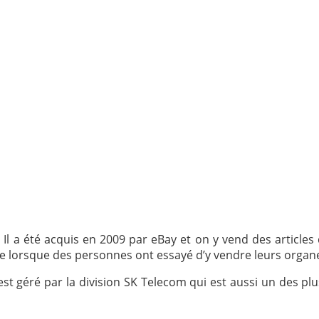
Il a été acquis en 2009 par eBay et on y vend des articles 
e
lorsque
des personne
s
on
t
essayé d’y vendre leurs organ
est géré par la division SK Telecom qui est aussi un des 