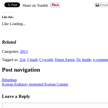
Email
Share on Tumblr
Like this:
Like
Loading...
Related
Categories:
2013
Tagged as:
11st
,
Cjmall
,
Cyworld
,
Daum Agora
,
Dc Inside
,
e-commer
Post navigation
Bibimbap
Korean Embassy promoted Korean Cuisine
Leave a Reply