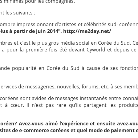
ts minimes pour les compagnies.
t les suivants :
nombre impressionnant d’artistes et célébrités sud- coréenn
 plus à partir de juin 2014”. http://me2day.net/
mbres et c’est le plus gros média social en Corée du Sud. 
 pour la première fois été devant Cyworld et depuis ce s
ande popularité en Corée du Sud à cause de ses fonctio
 services de messageries, nouvelles, forums, etc. à ses me
-coréens sont avides de messages instantanés entre conna
 à cœur. Il n’est pas rare qu’ils partagent les produits
réen? Avez-vous aimé l’expérience et ensuite avez-vou
 sites de e-commerce coréens et quel mode de paiement en