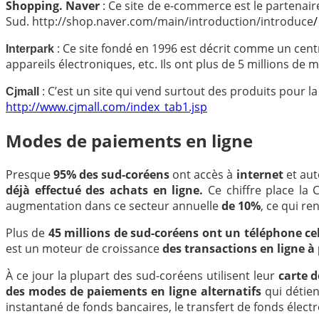
Shopping. Naver
: Ce site de e-commerce est le partenair
Sud. http://shop.naver.com/main/introduction/introduce
/
:
Ce site fondé en 1996 est décrit comme un centr
Interpark
appareils électroniques, etc. Ils ont plus de 5 millions d
:
C’est un site qui vend surtout des produits pour l
Cjmall
http://www.cjmall.com/index_tab1.jsp
Modes de paiements en ligne
Presque
95% des sud-coréens
ont accès à
internet
et au
déjà effectué des achats en ligne.
Ce chiffre place l
augmentation dans ce secteur annuelle
de 10%
, ce qui re
Plus de
45 millions de sud-coréens ont un téléphone cel
est un moteur de croissance
des transactions en ligne à 
À ce jour la plupart des sud-coréens utilisent leur
carte d
des modes de paiements en ligne alternatifs
qui détie
instantané de fonds bancaires, le transfert de fonds élect