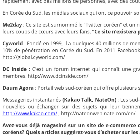
rapidement avec des millions de personnes, avec des coû
En Corée du Sud, les médias sociaux qui ont ce pouvoir son
Me2day
: Ce site est surnommé le ”Twitter coréen” et un 
leurs coups de cœurs avec leurs fans.
”Ce site n’existera
Cyworld
: Fondé en 1999, il a quelques 40 millions de me
10% de pénétration en Corée du Sud. En 2011 Facebook a
http://global.cyworld.com/
DC Inside
: C’est un forum internet qui connaît une gr
membres. http://www.dcinside.com/
Daum Agora
: Portail web sud-coréen qui offre plusieurs
Messageries instantanés
(Kakao Talk, NateOn)
: Les sud
nouvelles ou échanger sur des sujets qui leur tiennent
http://www.kakao.com/
, http://nateonweb.nate.com/en/
Avez-vous déjà magasiné sur un site de e-commerce co
coréens? Quels articles suggérez-vous d’acheter sur les