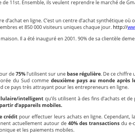
e de 11st. Ensemble, ils veulent
reprendre le marché de
Gma
e d’achat en ligne. C’est un centre d’achat synthétique où 
e membres et 850 000 visiteurs uniques chaque jour.
http://
www
a maison. Il a été inauguré en 2001. 90% de sa clientèle dem
tour de
75%
l’utilisent sur une
base régulière
.
De ce chiffre
a Corée du Sud comme
deuxième pays au monde après l
nd ce pays très attrayant pour les entrepreneurs en ligne.
lulaire/intelligent
qu’ils utilisent à des fins d’achats et d
partir d’appareils mobiles.
e crédit
pour effectuer leurs achats en ligne. Cependant, 
nnent actuellement autour de
40% des transactions
du e-
ronique et les paiements mobiles.