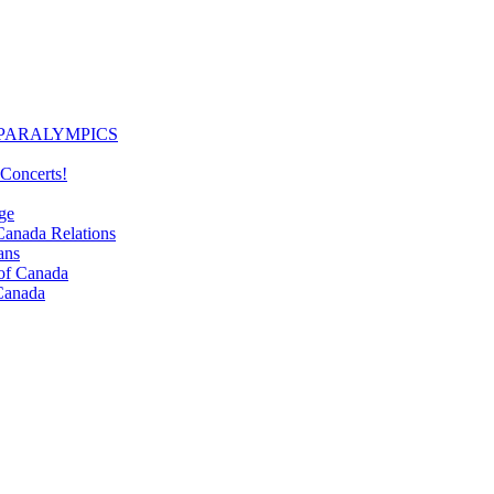
PARALYMPICS
Concerts!
ge
nada Relations
ans
f Canada
Canada