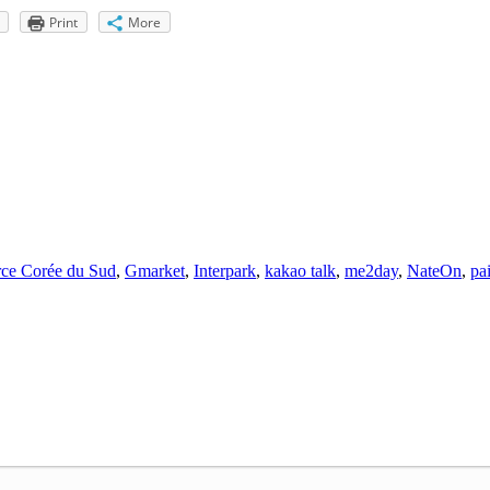
Print
More
ce Corée du Sud
,
Gmarket
,
Interpark
,
kakao talk
,
me2day
,
NateOn
,
pa