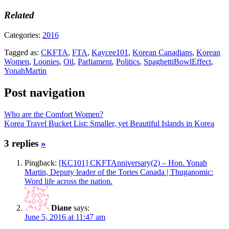
Related
Categories:
2016
Tagged as:
CKFTA
,
FTA
,
Kaycee101
,
Korean Canadians
,
Korean
Women
,
Loonies
,
Oil
,
Parliament
,
Politics
,
SpaghettiBowlEffect
,
YonahMartin
Post navigation
Who are the Comfort Women?
Korea Travel Bucket List: Smaller, yet Beautiful Islands in Korea
3 replies
»
Pingback:
[KC101] CKFTAnniversary(2) – Hon. Yonah
Martin, Deputy leader of the Tories Canada | Thuganomic:
Word life across the nation.
Diane
says:
June 5, 2016 at 11:47 am