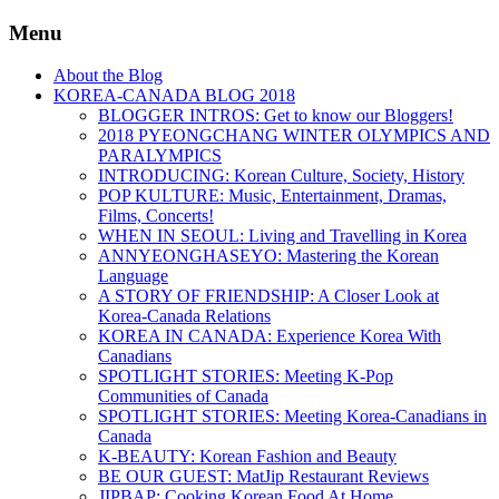
Menu
About the Blog
KOREA-CANADA BLOG 2018
BLOGGER INTROS: Get to know our Bloggers!
2018 PYEONGCHANG WINTER OLYMPICS AND
PARALYMPICS
INTRODUCING: Korean Culture, Society, History
POP KULTURE: Music, Entertainment, Dramas,
Films, Concerts!
WHEN IN SEOUL: Living and Travelling in Korea
ANNYEONGHASEYO: Mastering the Korean
Language
A STORY OF FRIENDSHIP: A Closer Look at
Korea-Canada Relations
KOREA IN CANADA: Experience Korea With
Canadians
SPOTLIGHT STORIES: Meeting K-Pop
Communities of Canada
SPOTLIGHT STORIES: Meeting Korea-Canadians in
Canada
K-BEAUTY: Korean Fashion and Beauty
BE OUR GUEST: MatJip Restaurant Reviews
JIPBAP: Cooking Korean Food At Home