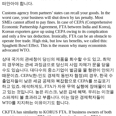
떠안아야 합니다.
Customs agency from partners’ states can recall your goods. In the
worst case, your business will shut down by tax penalty. Most
SMEs cannot afford to pay fines. In case of CEPA (Comprehensive
Economic Partnership Agreement, FTA between India and Korea),
Korean exporters gave up using CEPA owing to its complication
and only a few tax deduction. Ironically, FTA can be an obstacle to
operate free trade. High risk, but low tax benefits, we called this:
Spaghetti Bowl Effect. This is the reason why many economists
advocated WTO.
상대 국가의 관세청이 당신의 제품을 회수할 수도 있고, 최악
의 경우에는 관세 과징금으로 당신의 사업 자체가 문을 닫을
수도 있습니다. 대다수의 중소기업이 벌금을 물 형편이 안되기
때문이죠. CEPA(한-인도 경제적 동반자 협정)의 경우, 한국 수
출업자들이 낮은 세금 공제와 복잡함으로 CEPA를 쓰길포기
하고 있죠. 애석하게도, FTA가 자유 무역 실행에 장애물이 되
고 있는 것입니다. 높은 리스크, 낮은 감세 혜택. 우리는 이것을
스파게티 볼 효과라고 부릅니다. 이는 많은 경제학자들이
WTO를 지지하는 이유이기도 합니다.
CKFTA has similarity to KORUS FTA. If business owners of both