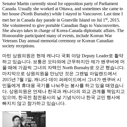
Senator Martin currently stood for opposition party of Parliament
Canada. Usually she worked at Ottawa, and sometimes she came to
her house (North Burnaby) while I stayed in Vancouver. Last time I
st
met her in Canada day parade in Granville Island on Jul 1
, 2015.
She volunteered to give portable Canadian flags to Vancouverites.
She always takes in charge of Korea-Canada diplomatic affairs. The
Honourable participated many of events, include Korean War
Veterans Day annual memorial ceremony or Korean Canadian
society receptions.
마틴 상원의원은 현재 캐나다 국회 야당 Deputy Leader로 활약
하고 있습니다. 보통은 오타와에 근무하지만 제가 밴쿠버에 머
물 때에 가끔씩 그녀의 자택인 North Burnaby로 오곤 했습니다.
마지막으로 상원의원을 만났던 것은 그랜빌 아일랜드에서
2015년 7월 1일, 캐나다 데이 퍼레이드에서 그녀가 밴쿠버 시
민들에게 휴대용 국기를 나눠주는 봉사를 하고 있을 때였습니
다. 상원의원은 언제나 한국과 캐나다의 외교 관계를 책임지고
있으며, 한국전 참전용사의 날 기념식이나 한국 교민 행사에
빠지지 않고 참가하고 있습니다.