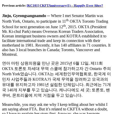
Previous article:
[KC101] CKFTAnniversary(1) – Happily Ever After?
Jinju, Gyeongsangnamdo
─ Where I met Senator Martin was
th
North York, Ontario, to participate in 11
OKTA Toronto Trading
th
School for next generation on June 12
, 2015. OKTA (President
Mr. Ki-chul Park) means Overseas Korean Traders Association,
Korean immigrant business owners and KOTRA established it to
facilitate international trade and keep its connection with their
motherland in 1981. Recently, it has 140 affiliates in 71 countries. It
also has 3 local branches in Canada; Toronto, Vancouver and
Montreal.
연아 마틴 상원의원을 만난 곳은 2015년 6월 12일, 제11회
OKTA 토론토 차세대 무역 스쿨에 참가하고자 간 Ontario 주의
North York였습니다. OKTA는 세계한인무역협회로, 한국계 이
민자 사업주들과 KOTRA가 국제 무역을 장려하고 모국과의
유대를 유지하고자 1981년 설립한 단체입니다. 최근에는 71개
국 140개 지부를 두고 있습니다. 캐나다에도 세 곳; 토론토, 밴
쿠버, 몬트리올에 지역 거점을 두고 있습니다.
Meanwhile, you may ask me why I keep telling about her whilst I
am saying about FTA. But it’s related to CKFTA without a doubt,
so I have to explain her story first. Anyway, she was keynote