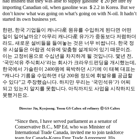
had insisted that they was able to supply gasoline ￠20 per litre by
importing Canadian oil, when gasoline was ＄2.2 in Korea. But we
don’t know what was going on what’s going on with N-oil. It hadn’t
started its own business yet.
한편, 한국 기업들이 캐나다産 원유를 수입하게 된다면 어떤
일이 일어날까요? 아무리 캐나다産 유가가 중동보다 저렴하더
라도, 새로운 설비들을 들여놓는 것은 너무 비쌉니다. 한국 정
유 시설들은 아랍권 석유에 맞춤형 설계되어 있기 때문이죠.
이는 고정비용으로 수십년을 차지하게 될 것입니다. 몇년 전,
‘국민석유 주식회사’라는 회사가 크라우드펀딩을 개시했는데,
한국에서 가솔린이 2400원에 육박하던 시기에 이 태복 대표는
“캐나다 기름을 수입하면 ℓ당 200원 정도에 휘발유를 공급할
수 있다”고 주장했습니다. 하지만 우리는 ‘국민석유’가 어찌
되고 있는지 알지를 못합니다. 아직까지도 사업을 시작하지도
못했거든요.
Director Jin, Kyojoong. Yeosu GS Caltex oil refinery ⓒ GS Caltex
“Since then, I have served parliament as a senator of
Conservative B.C., MP Ed, who was Minister of
International Trade Canada, invited me to join taskforce
team for Canada-Korea Free Trade Agreement. His