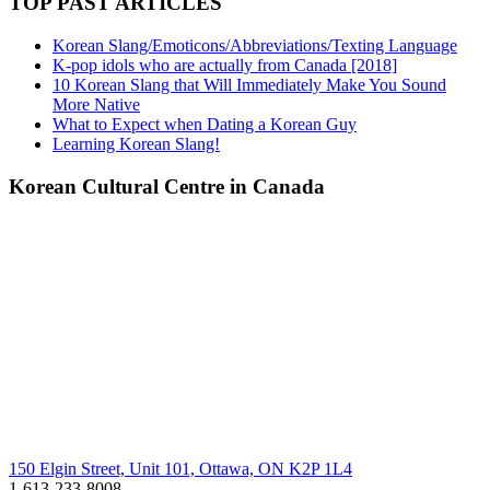
TOP PAST ARTICLES
Korean Slang/Emoticons/Abbreviations/Texting Language
K-pop idols who are actually from Canada [2018]
10 Korean Slang that Will Immediately Make You Sound
More Native
What to Expect when Dating a Korean Guy
Learning Korean Slang!
Korean Cultural Centre in Canada
150 Elgin Street, Unit 101, Ottawa, ON K2P 1L4
1-613-233-8008