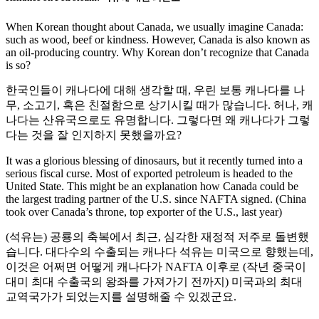
When Korean thought about Canada, we usually imagine Canada:
such as wood, beef or kindness. However, Canada is also known as
an oil-producing country. Why Korean don’t recognize that Canada
is so?
한국인들이 캐나다에 대해 생각할 때, 우린 보통 캐나다를 나
무, 소고기, 혹은 친절함으로 상기시킬 때가 많습니다. 허나, 캐
나다는 산유국으로도 유명합니다. 그렇다면 왜 캐나다가 그렇
다는 것을 잘 인지하지 못했을까요?
It was a glorious blessing of dinosaurs, but it recently turned into a
serious fiscal curse. Most of exported petroleum is headed to the
United State. This might be an explanation how Canada could be
the largest trading partner of the U.S. since NAFTA signed. (China
took over Canada’s throne, top exporter of the U.S., last year)
(석유는) 공룡의 축복에서 최근, 심각한 재정적 저주로 돌변했
습니다. 대다수의 수출되는 캐나다 석유는 미국으로 향했는데,
이것은 어쩌면 어떻게 캐나다가 NAFTA 이후로 (작년 중국이
대미 최대 수출국의 왕좌를 가져가기 전까지) 미국과의 최대
교역국가가 되었는지를 설명해줄 수 있겠군요.