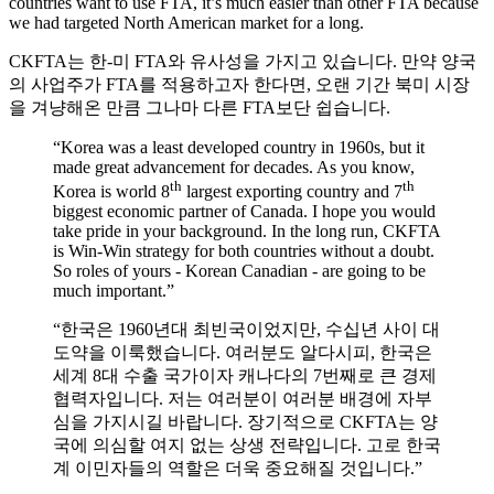
countries want to use FTA, it’s much easier than other FTA because
we had targeted North American market for a long.
CKFTA는 한-미 FTA와 유사성을 가지고 있습니다. 만약 양국
의 사업주가 FTA를 적용하고자 한다면, 오랜 기간 북미 시장
을 겨냥해온 만큼 그나마 다른 FTA보단 쉽습니다.
“Korea was a least developed country in 1960s, but it
made great advancement for decades. As you know,
th
th
Korea is world 8
largest exporting country and 7
biggest economic partner of Canada. I hope you would
take pride in your background. In the long run, CKFTA
is Win-Win strategy for both countries without a doubt.
So roles of yours - Korean Canadian - are going to be
much important.”
“한국은 1960년대 최빈국이었지만, 수십년 사이 대
도약을 이룩했습니다. 여러분도 알다시피, 한국은
세계 8대 수출 국가이자 캐나다의 7번째로 큰 경제
협력자입니다. 저는 여러분이 여러분 배경에 자부
심을 가지시길 바랍니다. 장기적으로 CKFTA는 양
국에 의심할 여지 없는 상생 전략입니다. 고로 한국
계 이민자들의 역할은 더욱 중요해질 것입니다.”