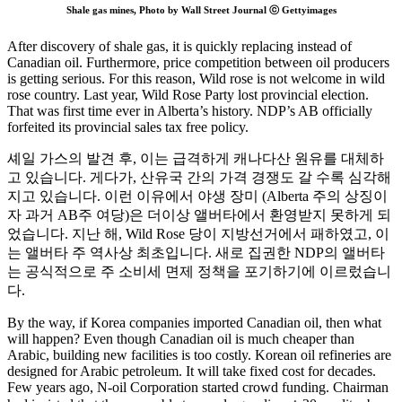
Shale gas mines, Photo by Wall Street Journal ⓒ Gettyimages
After discovery of shale gas, it is quickly replacing instead of
Canadian oil. Furthermore, price competition between oil producers
is getting serious. For this reason, Wild rose is not welcome in wild
rose country. Last year, Wild Rose Party lost provincial election.
That was first time ever in Alberta’s history. NDP’s AB officially
forfeited its provincial sales tax free policy.
셰일 가스의 발견 후, 이는 급격하게 캐나다산 원유를 대체하
고 있습니다. 게다가, 산유국 간의 가격 경쟁도 갈 수록 심각해
지고 있습니다. 이런 이유에서 야생 장미 (Alberta 주의 상징이
자 과거 AB주 여당)은 더이상 앨버타에서 환영받지 못하게 되
었습니다. 지난 해, Wild Rose 당이 지방선거에서 패하였고, 이
는 앨버타 주 역사상 최초입니다. 새로 집권한 NDP의 앨버타
는 공식적으로 주 소비세 면제 정책을 포기하기에 이르렀습니
다.
By the way, if Korea companies imported Canadian oil, then what
will happen? Even though Canadian oil is much cheaper than
Arabic, building new facilities is too costly. Korean oil refineries are
designed for Arabic petroleum. It will take fixed cost for decades.
Few years ago, N-oil Corporation started crowd funding. Chairman