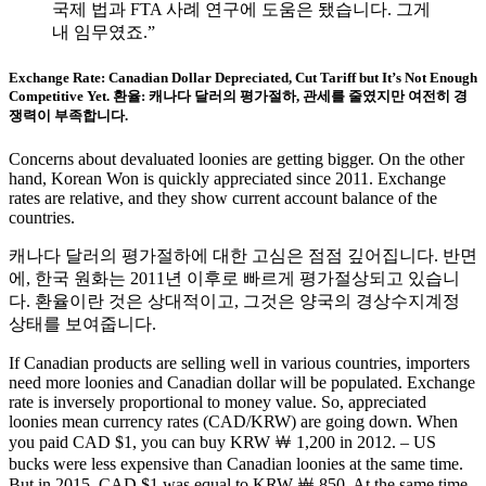
국제 법과 FTA 사례 연구에 도움은 됐습니다. 그게
내 임무였죠.”
Exchange Rate: Canadian Dollar Depreciated, Cut Tariff but It’s Not Enough
Competitive Yet. 환율: 캐나다 달러의 평가절하, 관세를 줄였지만 여전히 경
쟁력이 부족합니다.
Concerns about devaluated loonies are getting bigger. On the other
hand, Korean Won is quickly appreciated since 2011. Exchange
rates are relative, and they show current account balance of the
countries.
캐나다 달러의 평가절하에 대한 고심은 점점 깊어집니다. 반면
에, 한국 원화는 2011년 이후로 빠르게 평가절상되고 있습니
다. 환율이란 것은 상대적이고, 그것은 양국의 경상수지계정
상태를 보여줍니다.
If Canadian products are selling well in various countries, importers
need more loonies and Canadian dollar will be populated. Exchange
rate is inversely proportional to money value. So, appreciated
loonies mean currency rates (CAD/KRW) are going down. When
you paid CAD $1, you can buy KRW ￦ 1,200 in 2012. – US
bucks were less expensive than Canadian loonies at the same time.
But in 2015, CAD $1 was equal to KRW ￦ 850. At the same time,