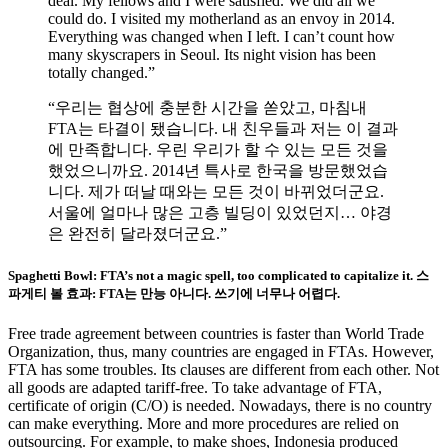
deal. My fellows and I were satisfied. We did all we
could do. I visited my motherland as an envoy in 2014.
Everything was changed when I left. I can’t count how
many skyscrapers in Seoul. Its night vision has been
totally changed.”
“우리는 협상에 충분한 시간을 쏟았고, 마침내
FTA는 타결이 됐습니다. 내 친우들과 저는 이 결과
에 만족합니다. 우린 우리가 할 수 있는 모든 것을
했었으니까요. 2014년 특사로 한국을 방문했었습
니다. 제가 떠날 때와는 모든 것이 바뀌었더군요.
서울에 얼마나 많은 고층 빌딩이 있었던지… 야경
은 완전히 달라졌더군요.”
Spaghetti Bowl: FTA’s not a magic spell, too complicated to capitalize it. 스
파게티 볼 효과: FTA는 만능 아니다. 쓰기에 너무나 어렵다.
Free trade agreement between countries is faster than World Trade
Organization, thus, many countries are engaged in FTAs. However,
FTA has some troubles. Its clauses are different from each other. Not
all goods are adapted tariff-free. To take advantage of FTA,
certificate of origin (C/O) is needed. Nowadays, there is no country
can make everything. More and more procedures are relied on
outsourcing. For example, to make shoes, Indonesia produced