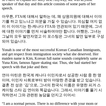
speaker of that day and this article consists of some parts of her
speech.
아무튼, FTA에 대해서 말하는 데, 왜 상원의원에 대해서 이야
기를 하고 있느냐고 의문을 가질 수 있습니다. 의심할 여지 없
이 이 이야기는 한-캐나다 FTA와 연관되어 있기 때문에, 그녀
에 대한 이야기를 먼저 서술하여야만 합니다. 어쨌든, 그녀는
그날의 모두 발언자였고 이 포스팅은 그녀의 발언 일부로 구성
되어 있습니다.
Yonah is one of the most successful Korean Canadian Immigrants,
and get respect from immigration society what she deserved. Her
maiden name is Kim, Korean full name sounds completely same as
Yuna Kim, famous figure skating star. Thus, she had started her
speech with that joke and then:
연아 마틴은 한국계 캐나다 이민자로서 성공한 사람 중 한 명
이며, 이민자 사회로부터 받아 마땅한 존경을 받고 있습니다.
결혼 전 성은 ‘김’으로, 그녀의 한국식 이름은 유명한 피겨 스
케이팅 스타 김 연아와 똑같습니다. 그래서, 이야기를 풀기 시
작하면서 그와 관련된 농담을 던지고 이어서:
“I am a normal person. There is no difference with your mom or