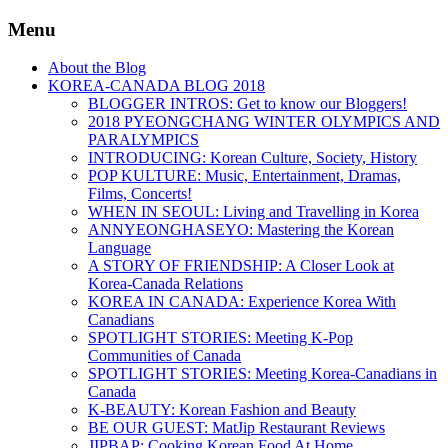
Menu
About the Blog
KOREA-CANADA BLOG 2018
BLOGGER INTROS: Get to know our Bloggers!
2018 PYEONGCHANG WINTER OLYMPICS AND
PARALYMPICS
INTRODUCING: Korean Culture, Society, History
POP KULTURE: Music, Entertainment, Dramas,
Films, Concerts!
WHEN IN SEOUL: Living and Travelling in Korea
ANNYEONGHASEYO: Mastering the Korean
Language
A STORY OF FRIENDSHIP: A Closer Look at
Korea-Canada Relations
KOREA IN CANADA: Experience Korea With
Canadians
SPOTLIGHT STORIES: Meeting K-Pop
Communities of Canada
SPOTLIGHT STORIES: Meeting Korea-Canadians in
Canada
K-BEAUTY: Korean Fashion and Beauty
BE OUR GUEST: MatJip Restaurant Reviews
JIPBAP: Cooking Korean Food At Home